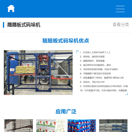
翘翘板式码垛机
查看分类